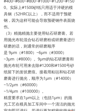
#400~#600~#800~#1000~#1200~#150
0。实际上#1500砂纸只用适于淬硬的模
具钢（52HRC以上），而不适用于预硬
钢，因为这样可能会导致预硬钢件表面烧
伤。
（3）精抛精抛主要使用钻石研磨膏。若
用抛光布轮混合钻石研磨粉或研磨膏进行
研磨的话，则通常的研磨顺序
是 9μm（#1800）~6μm（#3000）
~3μm（#8000）。9μm的钻石研磨膏和
抛光布轮可用来去除#1200和#1500号砂
纸留下的发状磨痕。接着用粘毡和钻石研
磨膏进行抛光，顺序为1μm（#14000）
~1/2μm（#60000）
~1/4μm（#100000）。
精度要求在1μm以上（包括1μm）的抛
光工艺在模具加工车间中一个清洁的抛光
室内即可进行。若进行更加精密的抛光则