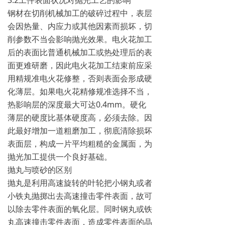
3.2工件表面状况对抛光工艺的影响
钢材在切削机械加工的破碎过程中，表层
会因热量、内应力或其他因素而损坏，切
削参数不当会影响抛光效果。电火花加工
后的表面比普通机械加工或热处理后的表
面更难研磨，因此电火花加工结束前应采
用精规准电火花修整，否则表面会形成硬
化薄层。如果电火花精修规准选择不当，
热影响层的深度最大可达0.4mm。硬化
薄层的硬度比基体硬度高，必须去除。因
此最好增加一道粗磨加工，彻底清除损坏
表面层，构成一片平均粗糙的金属面，为
抛光加工提供一个良好基础。
抛丸与喷砂的区别
抛丸是利用高速旋转的叶轮把小钢丸或者
小铁丸抛掷出去高速撞击零件表面，故可
以除去零件表面的氧化层。同时钢丸或铁
丸高速撞击零件表面，造成零件表面的晶