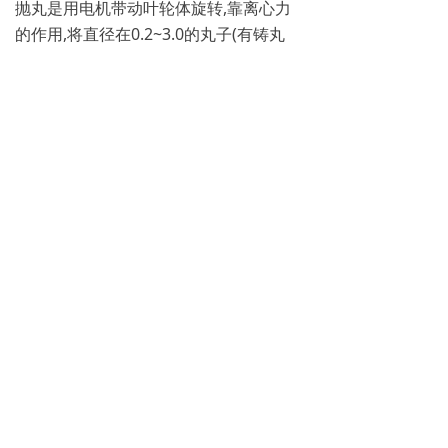
抛丸是用电机带动叶轮体旋转,靠离心力
的作用,将直径在0.2~3.0的丸子(有铸丸
\切丸\不锈钢丸等)抛向工件的表面,使工
件的表面达到一定的粗造度,使工件变的
美观,或着改变工件的焊接拉应力为压应
力,提高工件的使用寿命.几乎用于机械的
大多数领域,修造船\汽车零部件\飞机部件
\枪炮坦克表面\桥梁\钢结构\玻璃\钢板
\管道\等等.喷砂(丸)是用压缩空气作为动
力将直径在40~120目的砂或0.1~2.0左右
的丸喷向工件的表面,使工件达到同样的
效果.丸粒的大小不同,达到的处理效果就
不一样.重点提出:喷丸同样能起到强化的
作用.现在国内的设备走进了一个误区,认
为只有抛丸才能达到强化的目的.美国\日
本的企业用于强化的是抛喷丸并用的!各
有各的优势.比如象齿轮这样的工件,抛丸